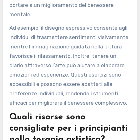
attraverso l’auto-espressione creativa e il
sollievo dallo stress. Impegnarsi in attività
semplici come disegnare, dipingere o creare
collage promuove la consapevolezza e
l’esplorazione emotiva. Questi metodi
incoraggiano l’auto-riflessione e possono
portare a un miglioramento del benessere
mentale.
Ad esempio, il disegno espressivo consente agli
individui di trasmettere sentimenti visivamente,
mentre l’immaginazione guidata nella pittura
favorisce il rilassamento. Inoltre, tenere un
diario attraverso l’arte può aiutare a elaborare
emozioni ed esperienze. Questi esercizi sono
accessibili e possono essere adattati alle