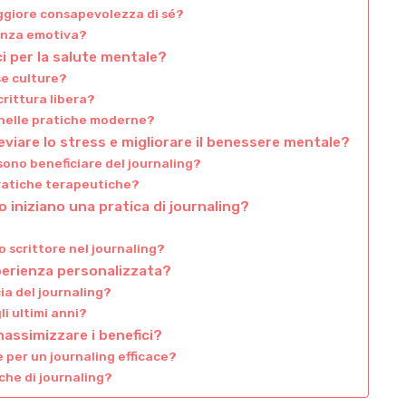
ggiore consapevolezza di sé?
genza emotiva?
ci per la salute mentale?
se culture?
crittura libera?
i nelle pratiche moderne?
lleviare lo stress e migliorare il benessere mentale?
sono beneficiare del journaling?
pratiche terapeutiche?
 iniziano una pratica di journaling?
o scrittore nel journaling?
sperienza personalizzata?
cia del journaling?
i ultimi anni?
assimizzare i benefici?
 per un journaling efficace?
iche di journaling?