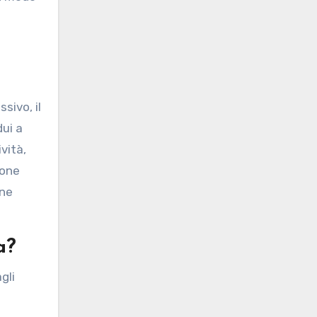
sivo, il
dui a
vità,
ione
one
a?
gli