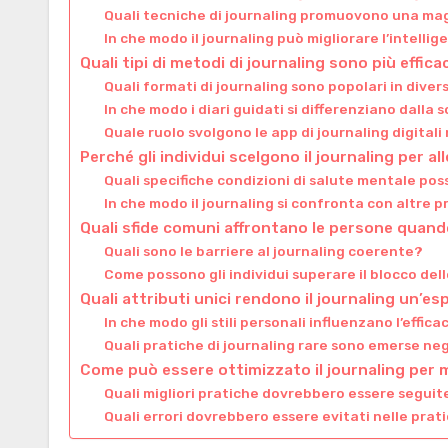
Quali tecniche di journaling promuovono una ma
In che modo il journaling può migliorare l’intelli
Quali tipi di metodi di journaling sono più effica
Quali formati di journaling sono popolari in diver
In che modo i diari guidati si differenziano dalla s
Quale ruolo svolgono le app di journaling digital
Perché gli individui scelgono il journaling per a
Quali specifiche condizioni di salute mentale pos
In che modo il journaling si confronta con altre 
Quali sfide comuni affrontano le persone quando
Quali sono le barriere al journaling coerente?
Come possono gli individui superare il blocco dell
Quali attributi unici rendono il journaling un’e
In che modo gli stili personali influenzano l’effica
Quali pratiche di journaling rare sono emerse negl
Come può essere ottimizzato il journaling per m
Quali migliori pratiche dovrebbero essere seguite
Quali errori dovrebbero essere evitati nelle prat