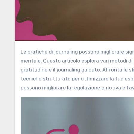
Le pratiche di journaling possono migliorare significativamente l’auto-riflessione, la chiarezza e la salute
mentale. Questo articolo esplora vari metodi di jo
gratitudine e il journaling guidato. Affronta le 
tecniche strutturate per ottimizzare la tua espe
possono migliorare la regolazione emotiva e favo