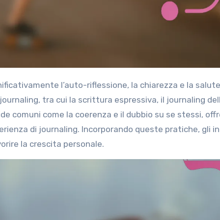
urnaling, tra cui la scrittura espressiva, il journaling del
sfide comuni come la coerenza e il dubbio su se stessi, off
rienza di journaling. Incorporando queste pratiche, gli in
rire la crescita personale.