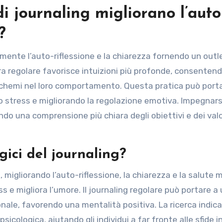
i journaling migliorano l’auto
?
vamente l’auto-riflessione e la chiarezza fornendo un outl
ra regolare favorisce intuizioni più profonde, consentend
e schemi nel loro comportamento. Questa pratica può port
 stress e migliorando la regolazione emotiva. Impegnars
do una comprensione più chiara degli obiettivi e dei valo
gici del journaling?
ici, migliorando l’auto-riflessione, la chiarezza e la salute 
s e migliora l’umore. Il journaling regolare può portare a
ale, favorendo una mentalità positiva. La ricerca indica
psicologica, aiutando gli individui a far fronte alle sfide 