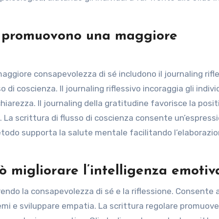
ng promuovono una maggiore
giore consapevolezza di sé includono il journaling rifles
o di coscienza. Il journaling riflessivo incoraggia gli indivi
iarezza. Il journaling della gratitudine favorisce la positi
 La scrittura di flusso di coscienza consente un’espress
metodo supporta la salute mentale facilitando l’elaborazi
ò migliorare l’intelligenza emotiv
orendo la consapevolezza di sé e la riflessione. Consente a
hemi e sviluppare empatia. La scrittura regolare promuove