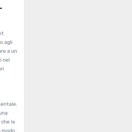
-
et
o agli
are a un
i nel
ri
mentale.
 una
 che la
in modo