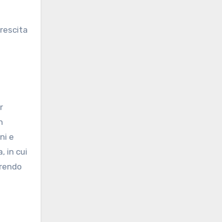
crescita
r
n
ni e
 in cui
orendo