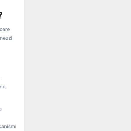
?
icare
 mezzi
e
one,
a
canismi