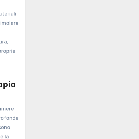
ateriali
timolare
ura,
proprie
apia
rimere
profonde
scono
e la