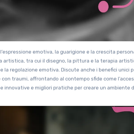
artistica, tra cui il disegno, la pittura e la terapia artist
e la regolazione emotiva. Discute anche i benefici unici p
e con traumi, affrontando al contempo sfide come l’access
he innovative e migliori pratiche per creare un ambiente d